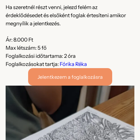
Ha szeretnél részt venni, jelezd felém az
érdeklődésedet és elsőként foglak értesíteni amikor
megnyílik a jelentkezés.
Ár: 8.000 Ft
Max létszám: 5 fő
Foglalkozási időtartama: 2 óra
Foglalkozásokat tartja:
Fórika Réka
Jelentkezem a foglalkozásra