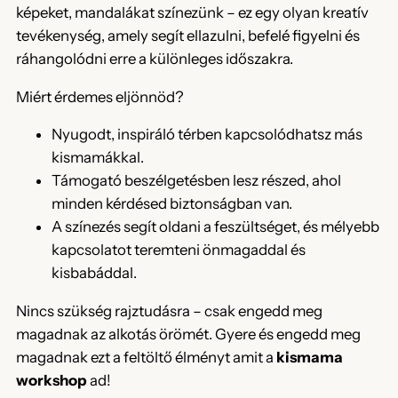
képeket, mandalákat színezünk – ez egy olyan kreatív
tevékenység, amely segít ellazulni, befelé figyelni és
ráhangolódni erre a különleges időszakra.
Miért érdemes eljönnöd?
Nyugodt, inspiráló térben kapcsolódhatsz más
kismamákkal.
Támogató beszélgetésben lesz részed, ahol
minden kérdésed biztonságban van.
A színezés segít oldani a feszültséget, és mélyebb
kapcsolatot teremteni önmagaddal és
kisbabáddal.
Nincs szükség rajztudásra – csak engedd meg
magadnak az alkotás örömét. Gyere és engedd meg
magadnak ezt a feltöltő élményt amit a
kismama
workshop
ad!