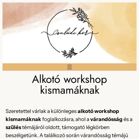
Alkotó workshop
kismamáknak
Szeretettel várlak a különleges
alkotó workshop
kismamáknak
foglalkozásra, ahol a
várandósság
és a
szülés
témájáról oldott, támogató légkörben
beszélgetünk. A találkozó során várandósság témájú