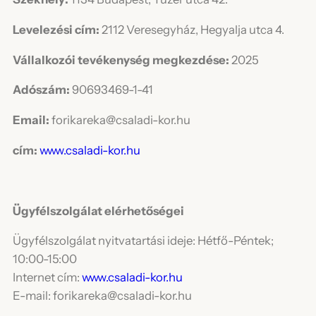
Levelezési cím:
2112 Veresegyház, Hegyalja utca 4.
Vállalkozói tevékenység megkezdése:
2025
Adószám:
90693469-1-41
Email:
forikareka@csaladi-kor.hu
cím:
www.csaladi-kor.hu
Ügyfélszolgálat elérhetőségei
Ügyfélszolgálat nyitvatartási ideje: Hétfő-Péntek;
10:00-15:00
Internet cím:
www.csaladi-kor.hu
E-mail: forikareka@csaladi-kor.hu