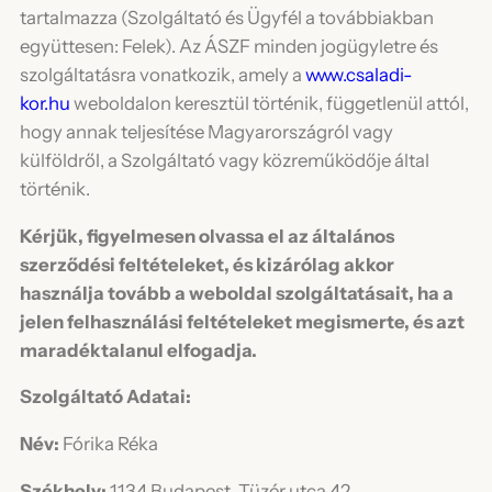
tartalmazza (Szolgáltató és Ügyfél a továbbiakban
együttesen: Felek). Az ÁSZF minden jogügyletre és
szolgáltatásra vonatkozik, amely a
www.csaladi-
kor.hu
weboldalon keresztül történik, függetlenül attól,
hogy annak teljesítése Magyarországról vagy
külföldről, a Szolgáltató vagy közreműködője által
történik.
Kérjük, figyelmesen olvassa el az általános
szerződési feltételeket, és kizárólag akkor
használja tovább a weboldal szolgáltatásait, ha a
jelen felhasználási feltételeket megismerte, és azt
maradéktalanul elfogadja.
Szolgáltató Adatai:
Név:
Fórika Réka
Székhely:
1134 Budapest, Tüzér utca 42.