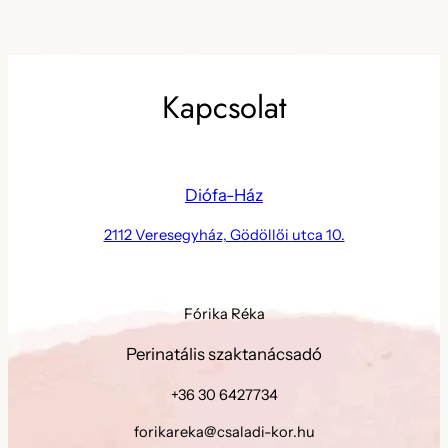
Kapcsolat
Diófa-Ház
2112 Veresegyház, Gödöllői utca 10.
Fórika Réka
Perinatális szaktanácsadó
+36 30 6427734
forikareka@csaladi-kor.hu