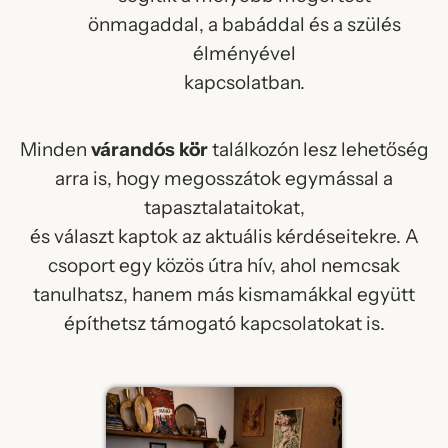
önmagaddal, a babáddal és a szülés
élményével
kapcsolatban.
Minden
várandós kör
találkozón lesz lehetőség
arra is, hogy megosszátok egymással a
tapasztalataitokat,
és választ kaptok az aktuális kérdéseitekre. A
csoport egy közös útra hív, ahol nemcsak
tanulhatsz, hanem más kismamákkal együtt
építhetsz támogató kapcsolatokat is.