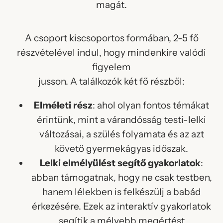
magát.
A csoport kiscsoportos formában, 2-5 fő
részvételével indul, hogy mindenkire valódi
figyelem
jusson. A találkozók két fő részből:
Elméleti rész
: ahol olyan fontos témákat
érintünk, mint a várandósság testi-lelki
változásai, a szülés folyamata és az azt
követő gyermekágyas időszak.
Lelki elmélyülést segítő gyakorlatok
:
abban támogatnak, hogy ne csak testben,
hanem lélekben is felkészülj a babád
érkezésére. Ezek az interaktív gyakorlatok
segítik a mélyebb megértést