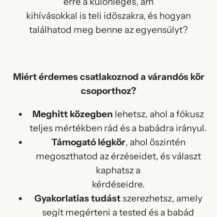
erre a különleges, ám
kihívásokkal is teli időszakra, és hogyan
találhatod meg benne az egyensúlyt?
Miért érdemes csatlakoznod a várandós kör
csoporthoz?
Meghitt közegben
lehetsz, ahol a fókusz
teljes mértékben rád és a babádra irányul.
Támogató légkör
, ahol őszintén
megoszthatod az érzéseidet, és választ
kaphatsz a
kérdéseidre.
Gyakorlatias tudást
szerezhetsz, amely
segít megérteni a tested és a babád