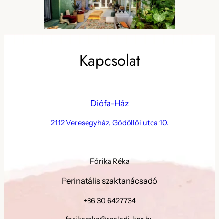
Kapcsolat
Diófa-Ház
2112 Veresegyház, Gödöllői utca 10.
Fórika Réka
Perinatális szaktanácsadó
+36 30 6427734
forikareka@csaladi-kor.hu